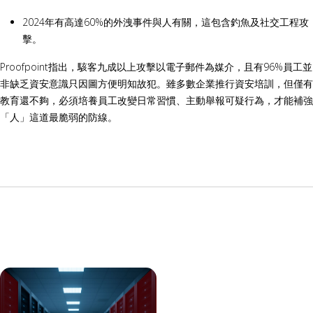
2024年有高達60%的外洩事件與人有關，這包含釣魚及社交工程攻
擊。
Proofpoint指出，駭客九成以上攻擊以電子郵件為媒介，且有96%員工並
非缺乏資安意識只因圖方便明知故犯。雖多數企業推行資安培訓，但僅有
教育還不夠，必須培養員工改變日常習慣、主動舉報可疑行為，才能補強
「人」這道最脆弱的防線。