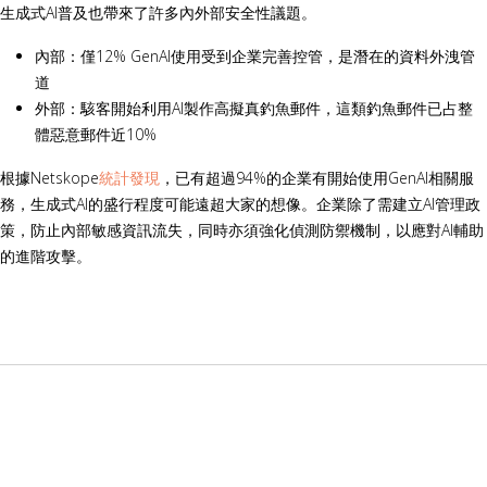
生成式AI普及也帶來了許多內外部安全性議題。
內部：僅12% GenAI使用受到企業完善控管，是潛在的資料外洩管
道
外部：駭客開始利用AI製作高擬真釣魚郵件，這類釣魚郵件已占整
體惡意郵件近10%
根據Netskope
統計發現
，已有超過94%的企業有開始使用GenAI相關服
務，生成式AI的盛行程度可能遠超大家的想像。企業除了需建立AI管理政
策，防止內部敏感資訊流失，同時亦須強化偵測防禦機制，以應對AI輔助
的進階攻擊。